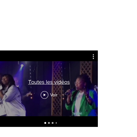
Marie Laure NDOUMI
Auteur, compositeur,
interprète
Toutes les vidéos
Voir