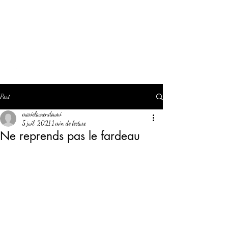
Marie Laure NDOUMI
Auteur, compositeur,
interprète
Post
marielaurendoumi
5 juil. 2021
1 min de lecture
Ne reprends pas le fardeau